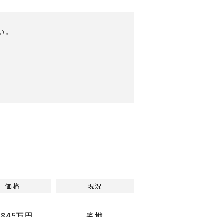
い。
価格
現況
,845万円
宅地