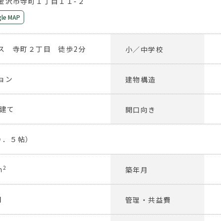
金沢市寺町１丁目１１-２
le MAP
ス 寺町２丁目 徒歩2分
小／中学校
ョン
建物構造
5建て
開口向き
（９．５帖）
2
ｍ
築年月
円
管理・共益費