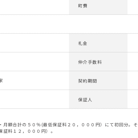
町費
月
礼金
仲介手数料
家
契約期間
保証人
・月額合計の５０％(最低保証料２０，０００円）にて初回分。
保証料１２，０００円）。