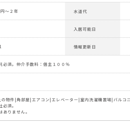
00円～２年
水道代
入居可能日
1
情報更新日
託必須。仲介手数料：借主１００％
上の物件|角部屋|エアコン|エレベーター|室内洗濯機置場|バルコ
社必須。
はありません。