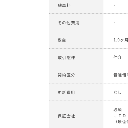
-
駐車料
-
その他費用
1.0ヶ
敷金
仲介
取引態様
普通借
契約区分
なし
更新費用
必須
ＪＩＤ
保証会社
（最低