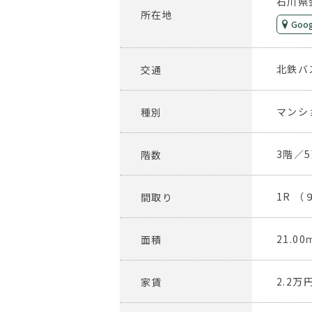
石川県
所在地
Goog
北鉄バ
交通
マンシ
種別
3階／
階数
1R 
間取り
21.00
面積
2.2万
家賃