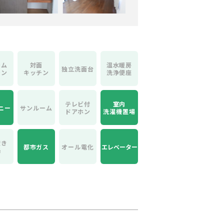
テム
対面
温水暖房
独立洗面台
チン
キッチン
洗浄便座
テレビ付
室内
ニー
サンルーム
ドアホン
洗濯機置場
焚き
都市ガス
オール電化
エレベーター
湯