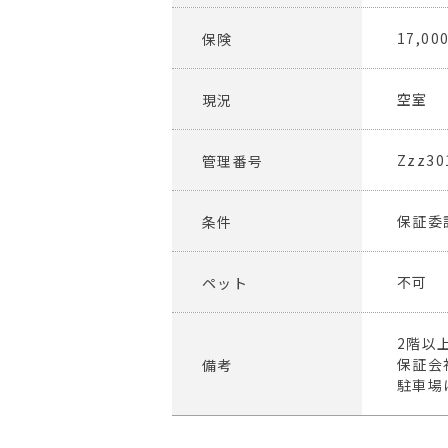
17,0
保険
空室
現況
Zzz30
管理番号
保証委
条件
不可
ペット
2階以
保証会
備考
駐車場