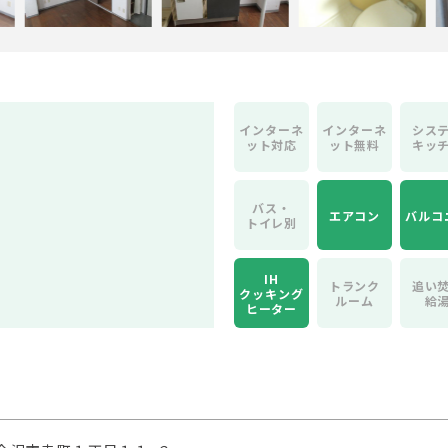
インター
ネ
インター
ネ
シス
ット対応
ット無料
キッ
バス・
エアコン
バルコ
トイレ別
IH
トランク
追い
クッキング
ルーム
給
ヒーター