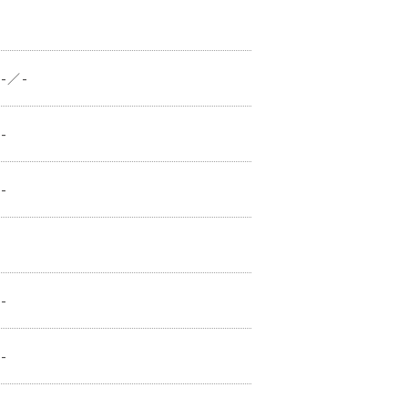
-／-
-
-
-
-