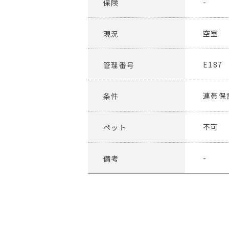
-
保険
空室
現況
E187
管理番号
連帯保
条件
不可
ペット
-
備考