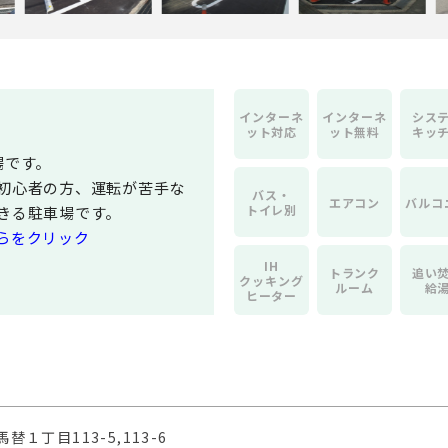
インター
ネ
インター
ネ
シス
ット対応
ット無料
キッ
場です。
初心者の方、運転が苦手な
バス・
エアコン
バルコ
トイレ別
きる駐車場です。
らをクリック
IH
トランク
追い
クッキング
ルーム
給
ヒーター
替１丁目113-5,113-6