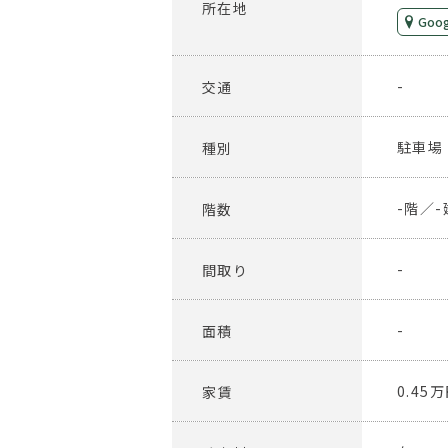
所在地
Goog
-
交通
駐車場
種別
-階／-
階数
-
間取り
-
面積
0.45
家賃