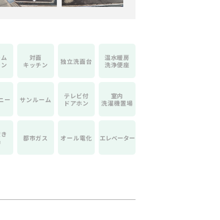
テム
対面
温水暖房
独立洗面台
チン
キッチン
洗浄便座
テレビ付
室内
ニー
サンルーム
ドアホン
洗濯機置場
焚き
都市ガス
オール電化
エレベーター
湯