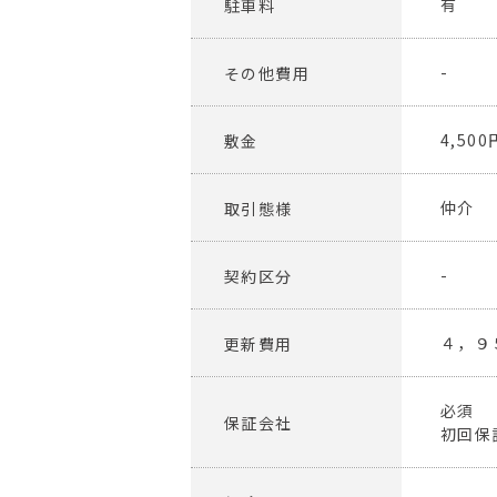
有
駐車料
-
その他費用
4,500
敷金
仲介
取引態様
-
契約区分
４，９
更新費用
必須
保証会社
初回保