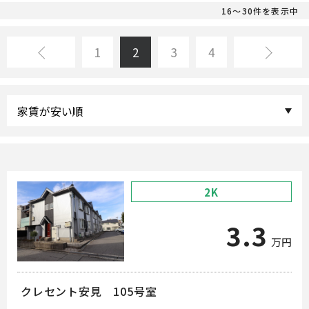
16～30件を表示中
<
1
2
3
4
>
2K
3.3
万円
クレセント安見 105号室