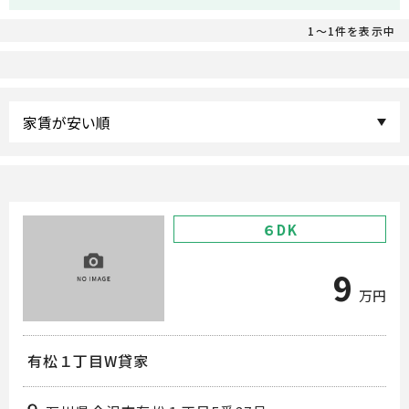
1～1件を表示中
６DK
9
万円
有松１丁目W貸家