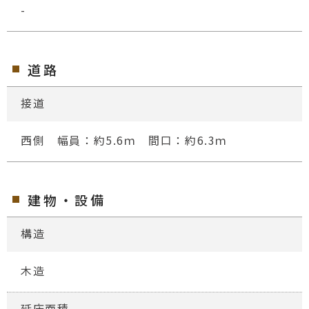
-
道路
接道
西側 幅員：約5.6ｍ 間口：約6.3ｍ
建物・設備
構造
木造
延床面積