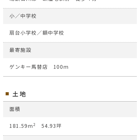
小／中学校
扇台小学校／額中学校
最寄施設
ゲンキー馬替店 100ｍ
土地
面積
2
181.59ｍ
54.93坪