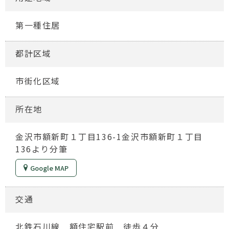
第一種住居
都計区域
市街化区域
所在地
金沢市額新町１丁目136-1金沢市額新町１丁目
136より分筆
Google MAP
交通
北鉄石川線 額住宅駅前 徒歩４分