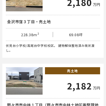
2,180
万円
金沢市窪３丁目・売土地
2
228.38ｍ
69.08坪
伏見台小学校/高尾台中学校校区。 建物解体整地済み現状渡
し。
売土地
2,182
万円
野々市市中林１丁目（野々市市中林土地区画整理地