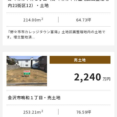
内21街区12）・土地
2
214.00ｍ
64.73坪
『野々市市カレッジタウン富陽』土地区画整理地内の土地で
す。埋立整地済...
売土地
2,240
万円
金沢市鳴和１丁目・売土地
2
253.21ｍ
76.59坪