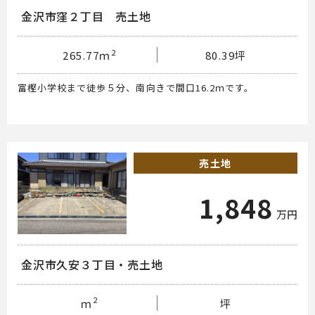
金沢市窪２丁目 売土地
2
265.77ｍ
80.39坪
富樫小学校まで徒歩５分、南向きで間口16.2ｍです。
売土地
1,848
万円
金沢市久安３丁目・売土地
2
ｍ
坪